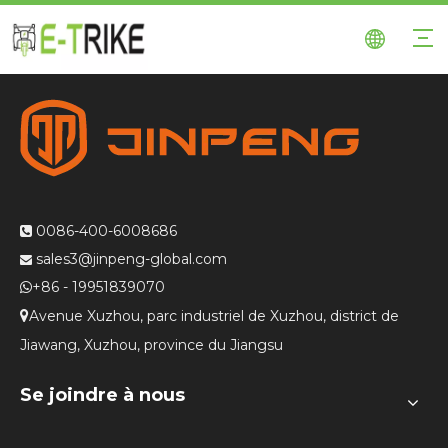
0086-400-6008686

sales3@jinpeng-global.com

+86 - 19951839070

Avenue Xuzhou, parc industriel de Xuzhou, district de

Jiawang, Xuzhou, province du Jiangsu
Se joindre à nous