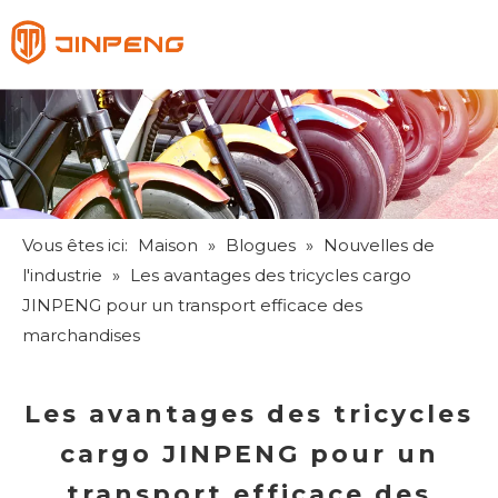
Français
English
Pусский
Español
Vous êtes ici:
Maison
»
Blogues
»
Nouvelles de
l'industrie
»
Les avantages des tricycles cargo
JINPENG pour un transport efficace des
marchandises
Les avantages des tricycles
cargo JINPENG pour un
transport efficace des