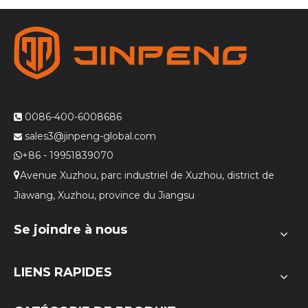
0086-400-6008686

sales3@jinpeng-global.com

+86 - 19951839070

Avenue Xuzhou, parc industriel de Xuzhou, district de

Jiawang, Xuzhou, province du Jiangsu
Se joindre à nous
LIENS RAPIDES