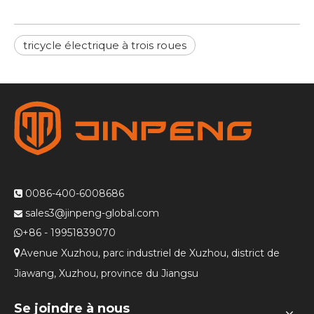
tricycle électrique à trois roues
0086-400-6008686

sales3@jinpeng-global.com

+86 - 19951839070

Avenue Xuzhou, parc industriel de Xuzhou, district de

Jiawang, Xuzhou, province du Jiangsu
Se joindre à nous