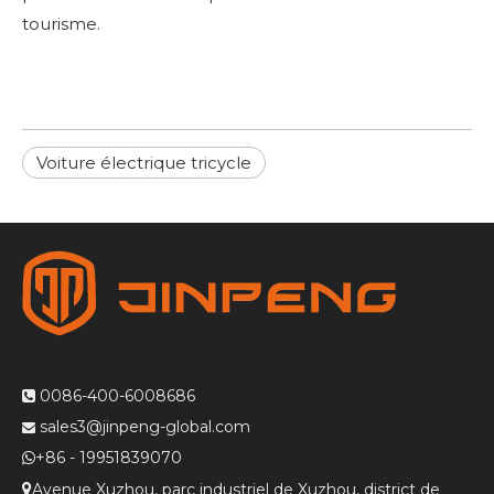
tourisme.
Voiture électrique tricycle
0086-400-6008686

sales3@jinpeng-global.com

+86 - 19951839070

Avenue Xuzhou, parc industriel de Xuzhou, district de
