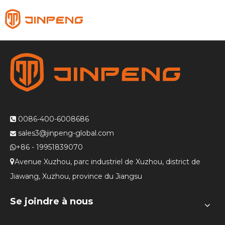
Français
English
Pусский
Español
0086-400-6008686

sales3@jinpeng-global.com

+86 - 19951839070

Avenue Xuzhou, parc industriel de Xuzhou, district de

Jiawang, Xuzhou, province du Jiangsu
Se joindre à nous