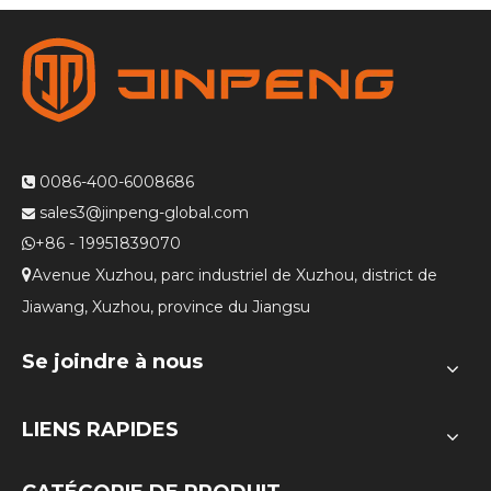
0086-400-6008686

sales3@jinpeng-global.com

+86 - 19951839070

Avenue Xuzhou, parc industriel de Xuzhou, district de

Jiawang, Xuzhou, province du Jiangsu
Se joindre à nous
LIENS RAPIDES