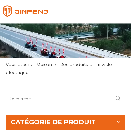
Français
English
Pусский
Español
Vous êtes ici:
Maison
»
Des produits
»
Tricycle
électrique
CATÉGORIE DE PRODUIT