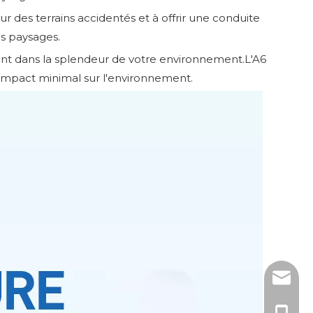
r des terrains accidentés et à offrir une conduite
es paysages.
ant dans la splendeur de votre environnement.L'A6
 impact minimal sur l'environnement.
sales3@