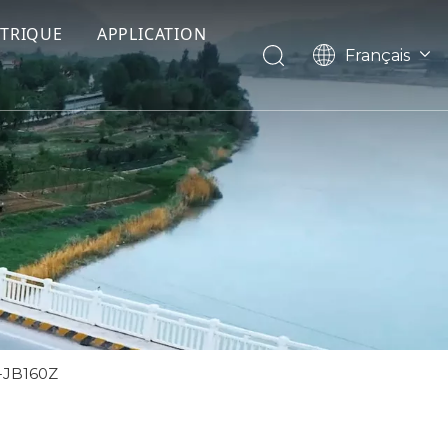
CTRIQUE
APPLICATION
Français
English
Pусский
Español
e-JB160Z