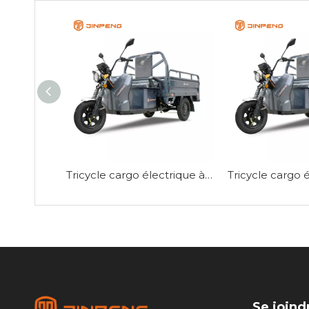
Tricycle cargo électrique à prix bon marché-C-ZJ150
Se joind