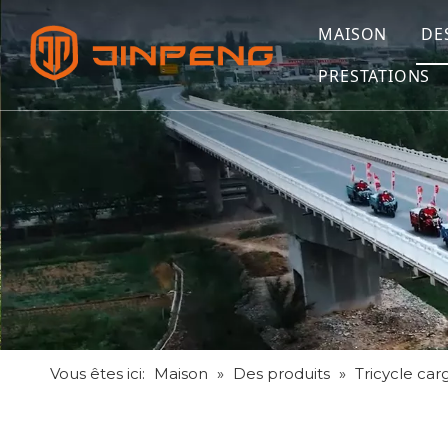
MAISON
DE
PRESTATIONS
Vous êtes ici:
Maison
»
Des produits
»
Tricycle car