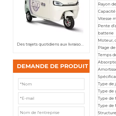
Rayon d
Capacité
Vitesse 
Pente d'
batterie
Moteur, 
Des trajets quotidiens aux livraisons de dernier mile: la polyvalence des mini-tricyclettes
Plage de
Temps de
Absorpti
DEMANDE DE PRODUIT
Amortiss
Spécifica
Type de 
Type de 
Type de f
Type de 
Structure