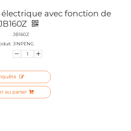
e électrique avec fonction de
-JB160Z
JB160Z
duit:
JINPENG
nquête
er au panier