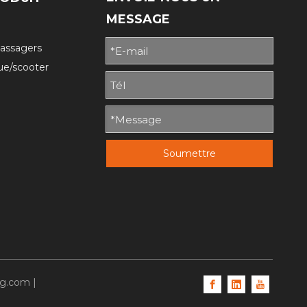
MESSAGE
passagers
ique/scooter
Soumettre
ng.com
|