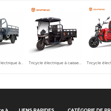
Tricycle cargo électrique à prix bon marché-C-ZJ150
Tricycle électrique à caisse de chargement de 1,8 M-C-HA180QP
re à
LIENS RAPIDES
CATÉGORIE DE P