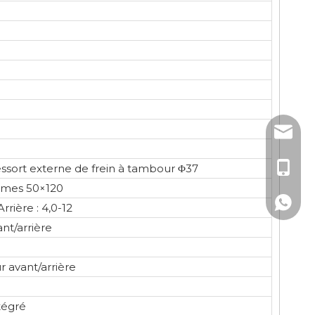
sales3@
+86 - 1
essort externe de frein à tambour Φ37
lames 50×120
+86 - 1
Arrière : 4,0-12
nt/arrière
r avant/arrière
ntégré