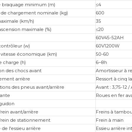
e braquage minimum (m)
≤4
 de chargement nominale (kg)
600
maximale (km/h)
35
ascension maximale (%)
≤20
60V45-52AH
contrôleur (w)
60V1200W
 vitesse économique (km)
50-60
 charge (h)
6~8h
on des chocs avant
Amortisseur à r
ement arrière
Ressort à cinq 
tions des pneus avant/arrière
Avant : 3,75-12 / 
jante
Roues en fer ava
guidon
rein avant/arrière
Freins à tambou
frein de stationnement
Frein à main
 de l'essieu arrière
Essieu arrière i