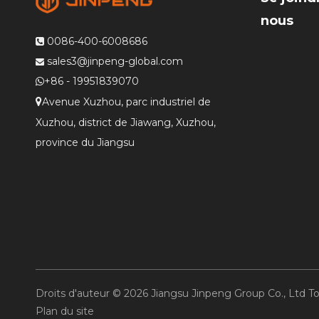
nous
0086-400-6008686

sales3@jinpeng-global.com

+86 - 19951839070

Avenue Xuzhou, parc industriel de

Xuzhou, district de Jiawang, Xuzhou,
province du Jiangsu
Droits d'auteur ©
2026
Jiangsu Jinpeng Group Co., Ltd To
Plan du site