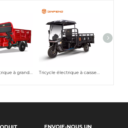
Tricycle électrique à grande charge CEE 2000W-EC-DLS150Pro
Tricycle électrique à caisse de chargement de 1,8 M-C-HA180QP
ENVOIE-NOUS UN
RODUIT