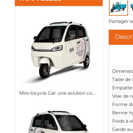
Partager s
Descr
Dimensi
Taille d
Empatte
Mini-tricycle Car: une solution compacte pour la mobilité urbaine
Voie de 
Forme du
Benne hy
Poids à v
Garde au