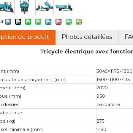
ur:
iption du produit
Photos détaillées
FA
Tricycle électrique avec foncti
ons (mm)
3045×1175×1380
e la boîte de chargement (mm)
1600×1100×435
ment (mm)
2020
roue (mm)
950
 dossier
célibataire
draulique
ide (kg)
275
 sol minimale (mm)
≥150